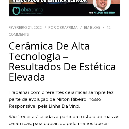
TECNOLOGIAS
FEVEREIRO 21, 2022
POR
OBRAPRIMA
EM
BLOG
12
CONTATO
COMMENTS
Cerâmica De Alta
BLOG
Tecnologia –
Resultados De Estética
Elevada
Trabalhar com diferentes cerâmicas sempre fez
parte da evolução de Nilton Ribeiro, nosso
Responsável pela Linha Da Vinci.
São “receitas” criadas a partir da mistura de massas
cerâmicas, para copiar, ou pelo menos buscar