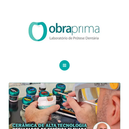
DA VINCI
SERVIÇOS
ORDEM DE SERVIÇO
TECNOLOGIAS
CONTATO
HOME
BLOG
QUEM SOMOS
DA VINCI
SERVIÇOS
ORDEM DE SERVIÇO