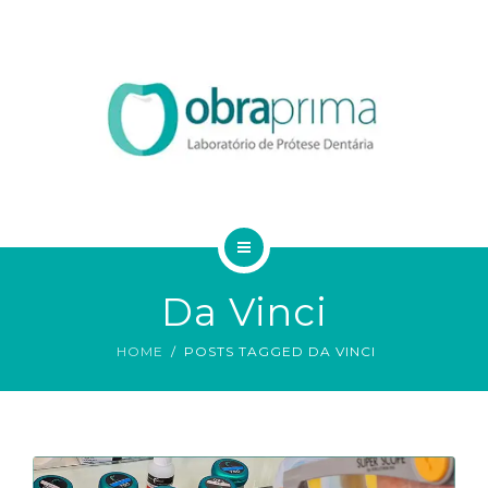
DA VINCI
SERVIÇOS
ORDEM DE SERVIÇO
TECNOLOGIAS
CONTATO
HOME
BLOG
Da Vinci
QUEM SOMOS
HOME
POSTS TAGGED DA VINCI
DA VINCI
SERVIÇOS
ORDEM DE SERVIÇO