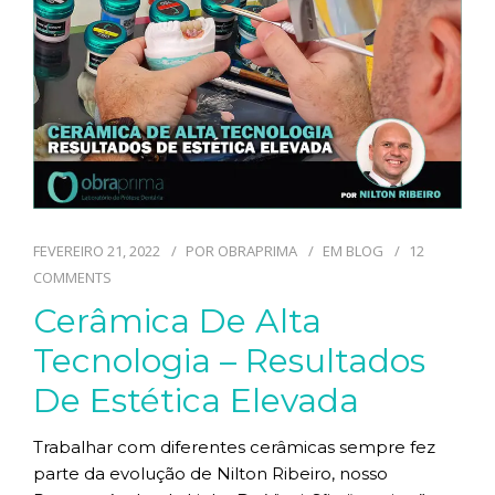
TECNOLOGIAS
CONTATO
BLOG
FEVEREIRO 21, 2022
POR
OBRAPRIMA
EM
BLOG
12
COMMENTS
Cerâmica De Alta
Tecnologia – Resultados
De Estética Elevada
Trabalhar com diferentes cerâmicas sempre fez
parte da evolução de Nilton Ribeiro, nosso