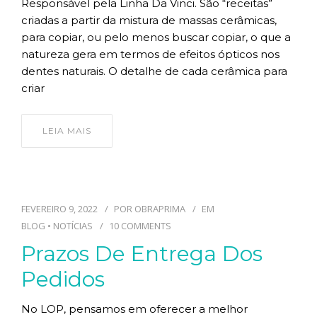
Responsável pela Linha Da Vinci. São “receitas”
criadas a partir da mistura de massas cerâmicas,
para copiar, ou pelo menos buscar copiar, o que a
natureza gera em termos de efeitos ópticos nos
dentes naturais. O detalhe de cada cerâmica para
criar
LEIA MAIS
FEVEREIRO 9, 2022
POR
OBRAPRIMA
EM
BLOG
•
NOTÍCIAS
10 COMMENTS
Prazos De Entrega Dos
Pedidos
No LOP, pensamos em oferecer a melhor