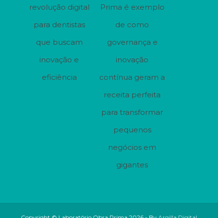
revolução digital
Prima é exemplo
para dentistas
de como
que buscam
governança e
inovação e
inovação
eficiência
contínua geram a
receita perfeita
para transformar
pequenos
negócios em
gigantes
Copyright © Laboratório Obra Prima 2026 - By
Argilla Digital