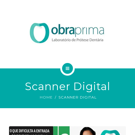
DA VINCI
SERVIÇOS
ORDEM DE SERVIÇO
TECNOLOGIAS
CONTATO
HOME
BLOG
Scanner Digital
QUEM SOMOS
HOME
SCANNER DIGITAL
DA VINCI
SERVIÇOS
ORDEM DE SERVIÇO