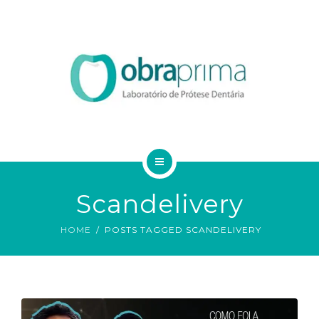
DA VINCI
SERVIÇOS
ORDEM DE SERVIÇO
TECNOLOGIAS
CONTATO
HOME
BLOG
Scandelivery
QUEM SOMOS
HOME
POSTS TAGGED SCANDELIVERY
DA VINCI
SERVIÇOS
ORDEM DE SERVIÇO