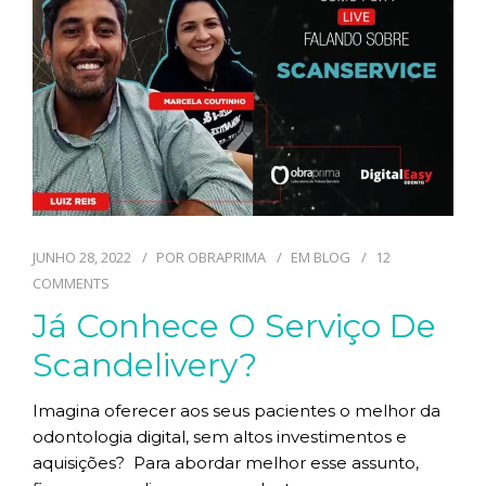
TECNOLOGIAS
CONTATO
BLOG
JUNHO 28, 2022
POR
OBRAPRIMA
EM
BLOG
12
COMMENTS
Já Conhece O Serviço De
Scandelivery?
Imagina oferecer aos seus pacientes o melhor da
odontologia digital, sem altos investimentos e
aquisições? Para abordar melhor esse assunto,