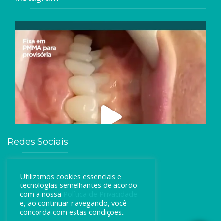
Redes Sociais
Utilizamos cookies essenciais e
tecnologias semelhantes de acordo
com a nossa
Política de Privacidade
e, ao continuar navegando, você
concorda com estas condições..