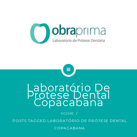
DA VINCI
SERVIÇOS
ORDEM DE SERVIÇO
TECNOLOGIAS
CONTATO
HOME
BLOG
Laboratório De
Prótese Dental
QUEM SOMOS
Copacabana
DA VINCI
HOME
POSTS TAGGED LABORATÓRIO DE PRÓTESE DENTAL
SERVIÇOS
COPACABANA
ORDEM DE SERVIÇO