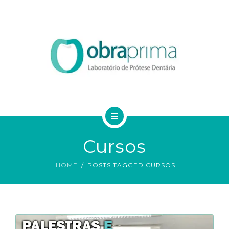
DA VINCI
SERVIÇOS
ORDEM DE SERVIÇO
TECNOLOGIAS
CONTATO
HOME
BLOG
Cursos
QUEM SOMOS
HOME
POSTS TAGGED CURSOS
DA VINCI
SERVIÇOS
ORDEM DE SERVIÇO