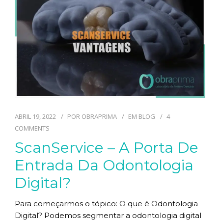
TECNOLOGIAS
CONTATO
BLOG
ABRIL 19, 2022
POR
OBRAPRIMA
EM
BLOG
4
COMMENTS
ScanService – A Porta De
Entrada Da Odontologia
Digital?
Para começarmos o tópico: O que é Odontologia
Digital? Podemos segmentar a odontologia digital