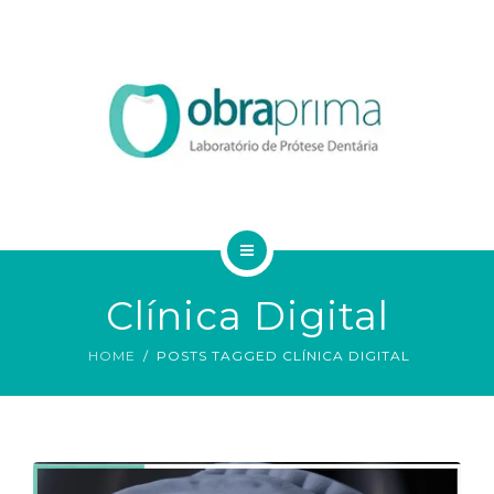
DA VINCI
SERVIÇOS
ORDEM DE SERVIÇO
TECNOLOGIAS
CONTATO
HOME
BLOG
Clínica Digital
QUEM SOMOS
HOME
POSTS TAGGED CLÍNICA DIGITAL
DA VINCI
SERVIÇOS
ORDEM DE SERVIÇO