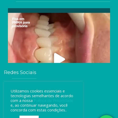
Redes Sociais
Utilizamos cookies essenciais e
tecnologias semelhantes de acordo
com a nossa
Política de Privacidade
e, ao continuar navegando, você
concorda com estas condições..