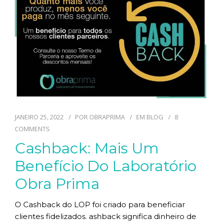
TECNOLOGIAS
CONTATO
BLOG
JANEIRO 25, 2022
POR
OBRAPRIMA
EM
BLOG
8
COMMENTS
Cashback: Mais Um
Benefício Do Laboratório
Obra Prima
O Cashback do LOP foi criado para beneficiar
clientes fidelizados. ashback significa dinheiro de