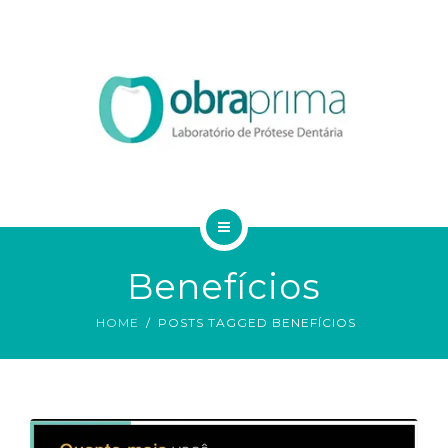
DA VINCI
SERVIÇOS
ORDEM DE SERVIÇO
TECNOLOGIAS
CONTATO
HOME
BLOG
Benefícios
QUEM SOMOS
HOME
POSTS TAGGED BENEFÍCIOS
DA VINCI
SERVIÇOS
ORDEM DE SERVIÇO